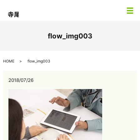
メ
flow_img003
HOME
flow_img003
2018/07/26