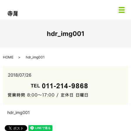
メ
hdr_img001
HOME
hdr_img001
2018/07/26
hdr_img001