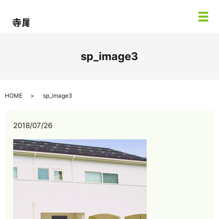
メ
sp_image3
HOME
sp_image3
2018/07/26